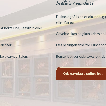
​Sallie's Gavekort
.
Du kan også købe et almindelig g
eller Korsør.
 Albertslund, Taastrup eller
Gavekort kan dog kun købes onl
edenfor.
Læs betingelserne for Dinneboo
take away portalen.
Bemærk at der opkræves et geby
Køb gavekort online her.