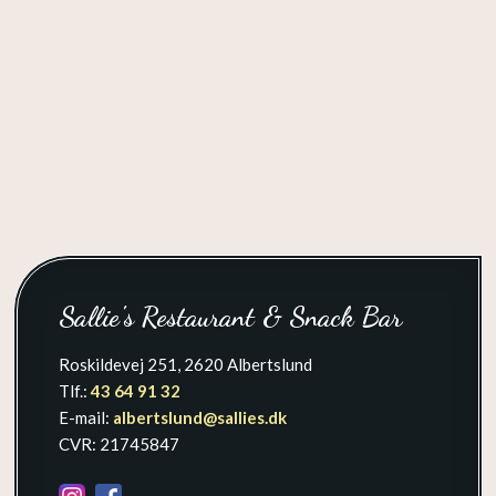
​Sallie's Restaurant & Snack Bar
Roskildevej 251, 2620 Albertslund
Tlf.:
43 64 91 32
E-mail:
albertslund@sallies.dk​
CVR: 21745847