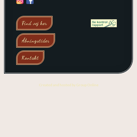
Find vej her
Åbningstider
Kontakt
Created and hosted by Group Online