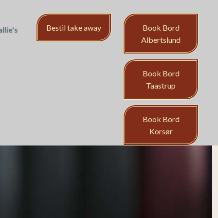
Bestil take away
Book Bord​
llie's
Albertslund
Book Bord
Taastrup​
Book Bord​
Korsør