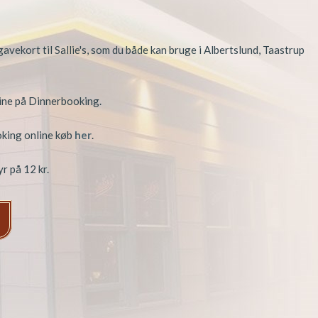
avekort til Sallie's, som du både kan bruge i Albertslund, Taastrup
ine på Dinnerbooking.
king online køb
her
.
r på 12 kr.