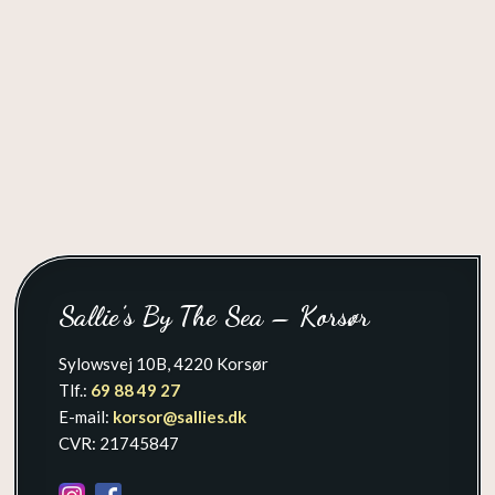
Sallie’s By The Sea – Korsør
Sylowsvej 10B, 4220 Korsør
Tlf.:
69 88 49 27
E-mail:
korsor@sallies.dk
CVR: 21745847