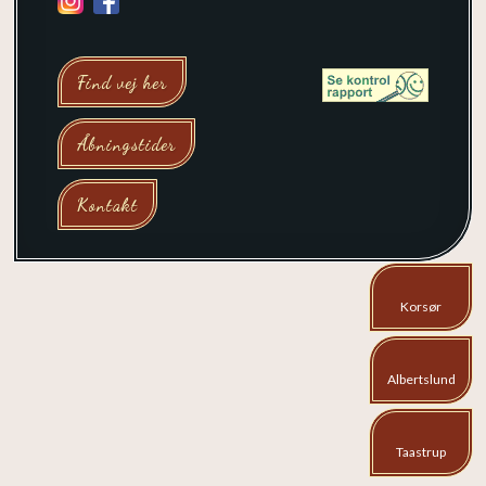
Find vej her
Åbningstider
Kontakt
​Korsør
​Albertslund
Taastrup