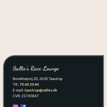
Sallie's Race Lounge
Bondehøjvej 20, 2630 Taastrup
Tlf.:
70 60 20 44​
E-mail:
taastrup@sallies.dk
​CVR: 21745847