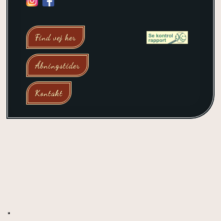
​
Find vej her
Åbningstider
Kontakt