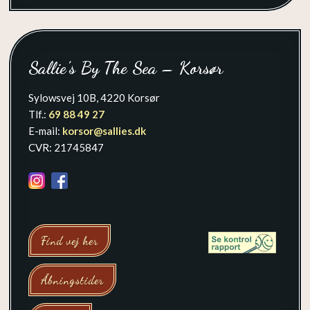
Sallie’s By The Sea – Korsør
Sylowsvej 10B, 4220 Korsør
Tlf.:
69 88 49 27
E-mail:
korsor@sallies.dk
CVR: 21745847
Find vej her
Åbningstider