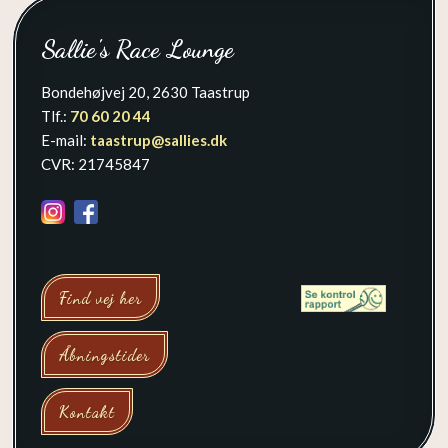
Sallie's Race Lounge
Bondehøjvej 20, 2630 Taastrup
Tlf.:
70 60 20 44​
E-mail:
taastrup@sallies.dk
​CVR: 21745847
Find vej her
Åbningstider
Kontakt