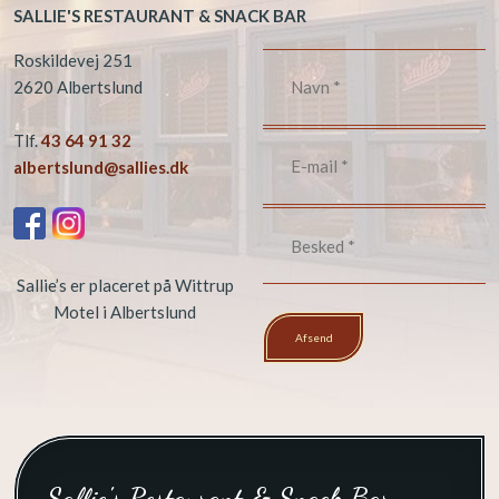
SALLIE'S RESTAURANT & SNACK BAR
​Roskildevej 251
2620 Albertslund
Tlf.
43 64 91 32
albertslund@sallies.dk
Sallie’s er placeret på Wittrup
Motel i Albertslund
​Sallie's Restaurant & Snack Bar