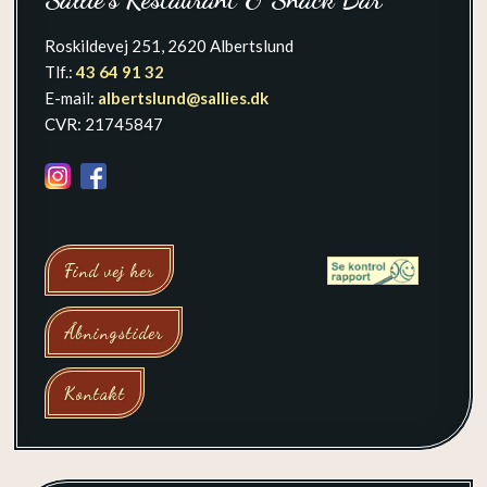
Roskildevej 251, 2620 Albertslund
Tlf.:
43 64 91 32
E-mail:
albertslund@sallies.dk​
CVR: 21745847
​
Find vej her
Åbningstider
Kontakt