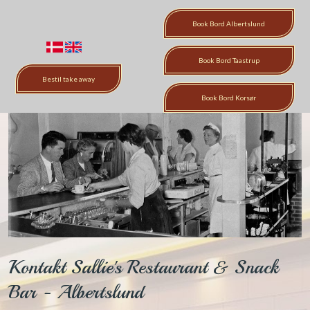
Book Bord​ Albertslund
​
Book Bord Taastrup​
Bestil take away
Book Bord​ Korsør
Kontakt​ Sallie's Restaurant & Snack
Bar - Albertslund